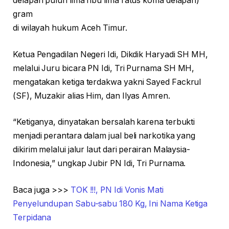
delapan puluh lima ribu lima ratus koma delapan)
gram
di wilayah hukum Aceh Timur.
Ketua Pengadilan Negeri Idi, Dikdik Haryadi SH MH,
melalui Juru bicara PN Idi, Tri Purnama SH MH,
mengatakan ketiga terdakwa yakni Sayed Fackrul
(SF), Muzakir alias Him, dan Ilyas Amren.
“Ketiganya, dinyatakan bersalah karena terbukti
menjadi perantara dalam jual beli narkotika yang
dikirim melalui jalur laut dari perairan Malaysia-
Indonesia,” ungkap Jubir PN Idi, Tri Purnama.
Baca juga >>>
TOK !!!, PN Idi Vonis Mati
Penyelundupan Sabu-sabu 180 Kg, Ini Nama Ketiga
Terpidana