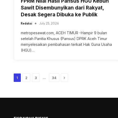
FPRM Nilai Hasil Pansus HGU Kebun
Sawit Disembunyikan dari Rakyat,
Desak Segera Dibuka ke Publik
Redaksi
July 25, 2026
metropesawat.com, ACEH TIMUR -Hampir 9 bulan
setelah Panitia Khusus (Pansus) DPRK Aceh Timur
menyelesaikan pembahasan terkait Hak Guna Usaha
(HGU)…
Next
…
1
2
3
34