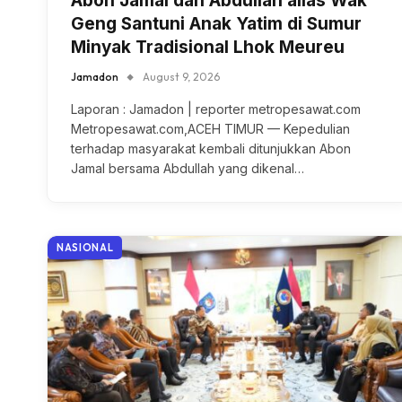
Abon Jamal dan Abdullah alias Wak
Geng Santuni Anak Yatim di Sumur
Minyak Tradisional Lhok Meureu
Jamadon
August 9, 2026
Laporan : Jamadon | reporter metropesawat.com
Metropesawat.com,ACEH TIMUR — Kepedulian
terhadap masyarakat kembali ditunjukkan Abon
Jamal bersama Abdullah yang dikenal…
NASIONAL