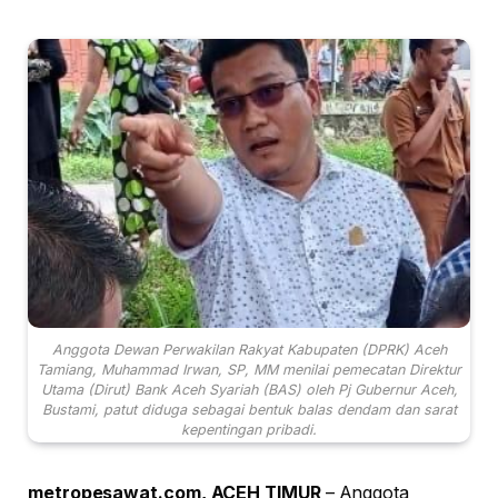
Anggota Dewan Perwakilan Rakyat Kabupaten (DPRK) Aceh
Tamiang, Muhammad Irwan, SP, MM menilai pemecatan Direktur
Utama (Dirut) Bank Aceh Syariah (BAS) oleh Pj Gubernur Aceh,
Bustami, patut diduga sebagai bentuk balas dendam dan sarat
kepentingan pribadi.
metropesawat.com, ACEH TIMUR
– Anggota