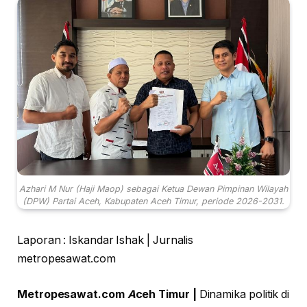
Azhari M Nur (Haji Maop) sebagai Ketua Dewan Pimpinan Wilayah
(DPW) Partai Aceh, Kabupaten Aceh Timur, periode 2026-2031.
Laporan : Iskandar Ishak | Jurnalis
metropesawat.com
Metropesawat.com
A
ceh Timur |
Dinamika politik di