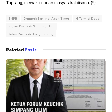
Taprang, mewakili ribuan masyarakat disana. (*)
BNPB
Dampak Banjir di Aceh Timur
H Tarmizi Daud
Irigasi Rusak di Simpang Ulim
Jalan Rusak di Blang Senong
Related
Posts