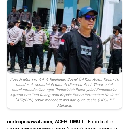
Koordinator Front Anti Kejahatan Sosial (FAKSI) Aceh, Ronny H,
mendesak pemerintah daerah (Pemda) Aceh Timur untuk
merekomendasikan agar Pemerintah Pusat yakni Kementerian
Agraria dan Tata Ruang atau Kepala Badan Pertanahan Nasional
(ATR/BPN) untuk mencabut izin hak guna usaha (HGU) PT
Atakana.
metropesawat.com, ACEH TIMUR –
Koordinator