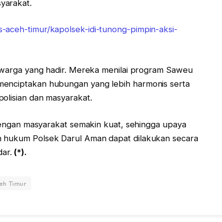
yarakat.
-aceh-timur/kapolsek-idi-tunong-pimpin-aksi-
me warga yang hadir. Mereka menilai program Saweu
menciptakan hubungan yang lebih harmonis serta
olisian dan masyarakat.
i dengan masyarakat semakin kuat, sehingga upaya
h hukum Polsek Darul Aman dapat dilakukan secara
dar.
(*).
eh Timur