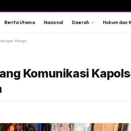
Berita Utama
Nasional
Daerah
Hukum dan K
n dengan Warga
uang Komunikasi Kapols
a