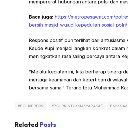
mempererat hubungan antara polisi dan mas
Baca juga:
https://metropesawat.com/polres
bersih-masjid-wujud-kepedulian-sosial-polri/
Respons positif pun terlihat dari antusias
Keude Kupi menjadi langkah konkret dalam 
meningkatkan rasa saling percaya antara Kep
“Melalui kegiatan ini, kita berharap sinerg
menjaga keamanan dan ketertiban di wilaya
bersama-sama.” Terang Iptu Muhammad Ka
#POLRIPRESISI
#POLRIUNTUKMASYARAKAT
Polres Ac
Related
Posts