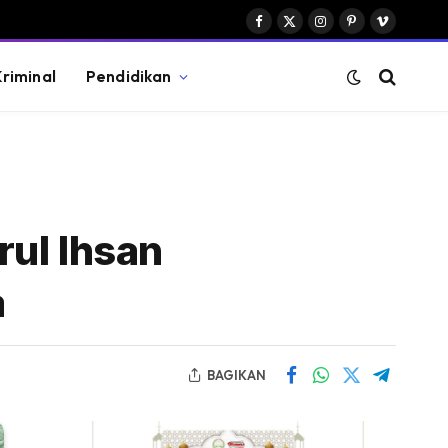
Facebook
X
Instagram
Pinterest
Vimeo
(Twitter)
riminal
Pendidikan
rul Ihsan
a
BAGIKAN