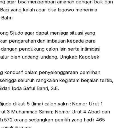
ng agar bisa mengemban amanah dengan baik dan
Bagi yang kalah agar bisa legowo menerima
 Bahri
g Sijudo agar dapat menjaga situasi yang
ikan pengarahan dan imbauan kepada para
dengan pendukung calon lain serta intimidasi
iatur oleh undang-undang. Ungkap Kapolsek.
g kondusif dalam penyelenggaraan pemilihan
ehigga seluruh rangkaian kegiatam berjalan tertib,
ari Ipda Saiful Bahri, S.E.
judo diikuti 5 (lima) calon yakni; Nomor Urut 1
rut 3 Muhammad Samin; Nomor Urut 4 Abadi dan
h 572 orang sedangkan pemilih yang hadir 465
 rusak 5 suara.