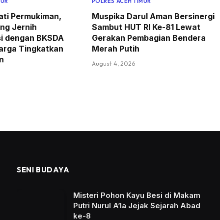
MUR
POLRES ACEH TIMUR
ati Permukiman,
Muspika Darul Aman Bersinergi
ng Jernih
Sambut HUT RI Ke-81 Lewat
si dengan BKSDA
Gerakan Pembagian Bendera
arga Tingkatkan
Merah Putih
n
August 4, 2026
SENI BUDAYA
Misteri Pohon Kayu Besi di Makam
Putri Nurul A’la Jejak Sejarah Abad
ke-8