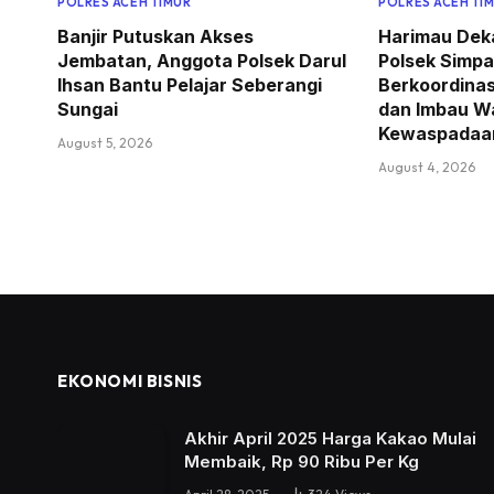
POLRES ACEH TIMUR
POLRES ACEH TI
Banjir Putuskan Akses
Harimau Dek
Jembatan, Anggota Polsek Darul
Polsek Simpa
Ihsan Bantu Pelajar Seberangi
Berkoordina
Sungai
dan Imbau W
Kewaspadaa
August 5, 2026
August 4, 2026
EKONOMI BISNIS
Akhir April 2025 Harga Kakao Mulai
Membaik, Rp 90 Ribu Per Kg