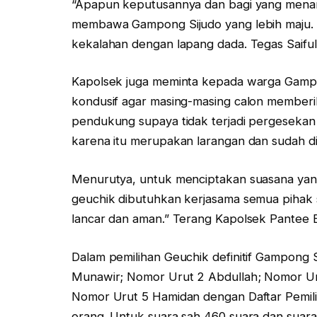
“Apapun keputusannya dan bagi yang mena
membawa Gampong Sijudo yang lebih maju. 
kekalahan dengan lapang dada. Tegas Saiful
Kapolsek juga meminta kepada warga Gampon
kondusif agar masing-masing calon member
pendukung supaya tidak terjadi pergesekan 
karena itu merupakan larangan dan sudah d
Menurutya, untuk menciptakan suasana yan
geuchik dibutuhkan kerjasama semua pihak s
lancar dan aman.” Terang Kapolsek Pantee Bid
Dalam pemilihan Geuchik definitif Gampong Si
Munawir; Nomor Urut 2 Abdullah; Nomor U
Nomor Urut 5 Hamidan dengan Daftar Pemili
orang. Untuk suara sah 460 suara dan suara