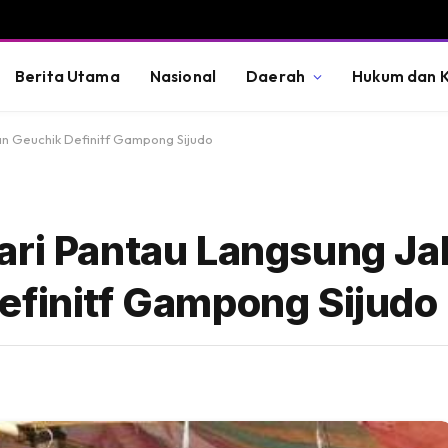
Berita Utama
Nasional
Daerah
Hukum dan K
an Geuchik Definitf Gampong Sijudo
ari Pantau Langsung Ja
efinitf Gampong Sijudo