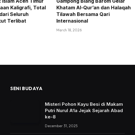
t Islam Aceh Timur
Gampong Blang Barom Gelar
an Kaligrafi, Total
Khatam Al-Qur’an dan Halaqah
dari Seluruh
Tilawah Bersama Qari
ut Terlibat
Internasional
March 18, 2026
SENI BUDAYA
Misteri Pohon Kayu Besi di Makam
Putri Nurul A’la Jejak Sejarah Abad
ke-8
December 31, 2025