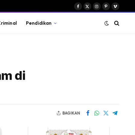
Facebook
X
Instagram
Pinterest
Vimeo
(Twitter)
riminal
Pendidikan
am di
BAGIKAN