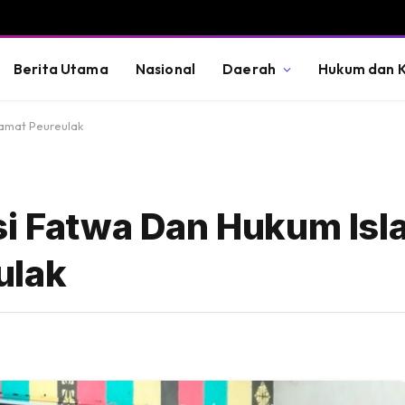
Berita Utama
Nasional
Daerah
Hukum dan K
Camat Peureulak
si Fatwa Dan Hukum Isl
ulak