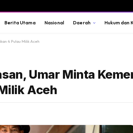
Berita Utama
Nasional
Daerah
Hukum dan K
kan 4 Pulau Milik Aceh
asan, Umar Minta Keme
Milik Aceh