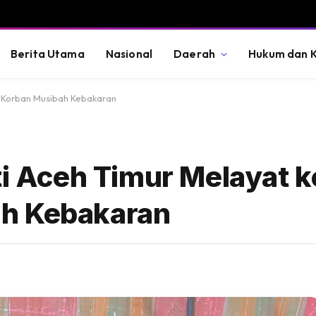
Berita Utama
Nasional
Daerah
Hukum dan K
a Korban Musibah Kebakaran
ati Aceh Timur Melayat 
h Kebakaran