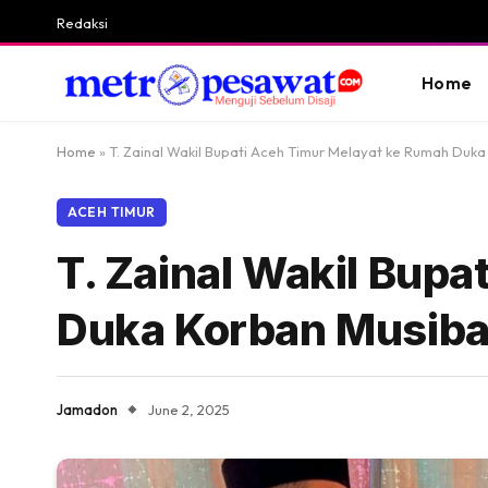
Redaksi
Home
Home
»
T. Zainal Wakil Bupati Aceh Timur Melayat ke Rumah Duk
ACEH TIMUR
T. Zainal Wakil Bup
Duka Korban Musiba
Jamadon
June 2, 2025