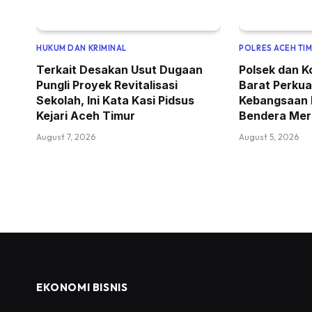
HUKUM DAN KRIMINAL
POLRES ACEH TI
Terkait Desakan Usut Dugaan
Polsek dan K
Pungli Proyek Revitalisasi
Barat Perku
Sekolah, Ini Kata Kasi Pidsus
Kebangsaan
Kejari Aceh Timur
Bendera Mer
August 7, 2026
August 5, 2026
EKONOMI BISNIS