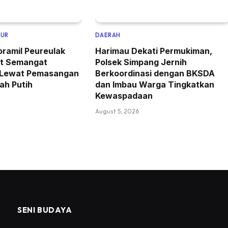
MUR
DAERAH
oramil Peureulak
Harimau Dekati Permukiman,
at Semangat
Polsek Simpang Jernih
 Lewat Pemasangan
Berkoordinasi dengan BKSDA
ah Putih
dan Imbau Warga Tingkatkan
Kewaspadaan
August 5, 2026
SENI BUDAYA