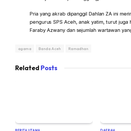
Pria yang akrab dipanggil Dahlan ZA ini merin
pengurus SPS Aceh, anak yatim, turut juga 
Faraby Azwany dan sejumlah wartawan yang
agama
Banda Aceh
Ramadhan
Related
Posts
BERITA UTAMA
DAERAH