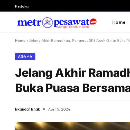
Redaksi
Home
Home
»
Jelang Akhir Ramadhan, Pengurus SPS Aceh Gelar Buka 
AGAMA
Jelang Akhir Ramad
Buka Puasa Bersama
Iskandar Ishak
April 5, 2024