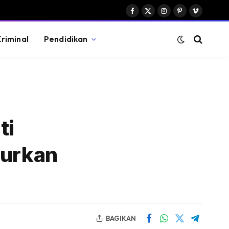
Facebook
X
Instagram
Pinterest
Vimeo
(Twitter)
riminal
Pendidikan
ti
murkan
BAGIKAN