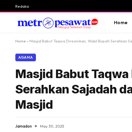
Redaksi
Home
Home
»
Masjid Babut Taqwa Diresmikan, Wakil Bupati Serahkan 
AGAMA
Masjid Babut Taqwa 
Serahkan Sajadah 
Masjid
Jamadon
May 30, 2025