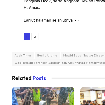
Panglima Ucok, serta Anggota Dewan Perwa
H. Amad.
Lanjut halaman selanjutnya:>>
1
2
Aceh Timur
Berita Utama
Masjid Babut Taqwa Diresm
Wakil Bupati Serahkan Sajadah dan Ajak Warga Memakmurka
Related
Posts