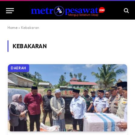
Home
»
Kebakaran
KEBAKARAN
DAERAH