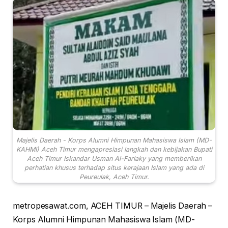
Majelis Daerah - Korps Alumni Himpunan Mahasiswa Islam (MD-
KAHMI) Aceh Timur mengapresiasi langkah dan kebijakan Bupati
Aceh Timur Iskandar Usman Al-Farlaky yang memberikan
perhatian khusus terhadap situs kerajaan Islam yang ada di
Peureulak, Aceh Timur.
metropesawat.com, ACEH TIMUR – Majelis Daerah –
Korps Alumni Himpunan Mahasiswa Islam (MD-