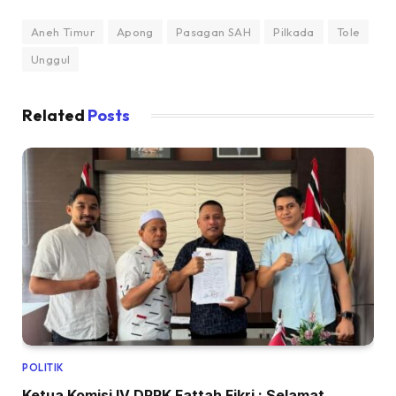
Aneh Timur
Apong
Pasagan SAH
Pilkada
Tole
Unggul
Related
Posts
POLITIK
Ketua Komisi IV DPRK Fattah Fikri : Selamat