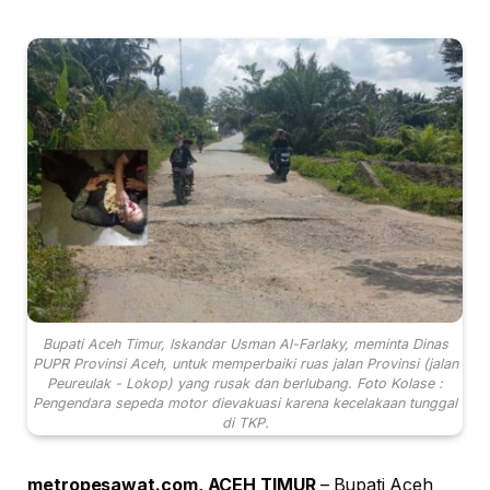
Bupati Aceh Timur, Iskandar Usman Al-Farlaky, meminta Dinas
PUPR Provinsi Aceh, untuk memperbaiki ruas jalan Provinsi (jalan
Peureulak - Lokop) yang rusak dan berlubang. Foto Kolase :
Pengendara sepeda motor dievakuasi karena kecelakaan tunggal
di TKP.
metropesawat.com, ACEH TIMUR
– Bupati Aceh