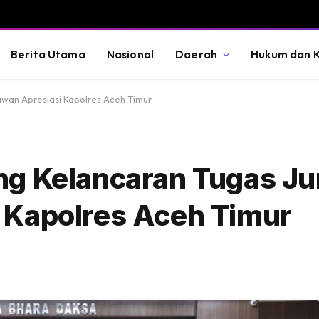
Berita Utama
Nasional
Daerah
Hukum dan K
awan Apresiasi Kapolres Aceh Timur
g Kelancaran Tugas Jur
 Kapolres Aceh Timur