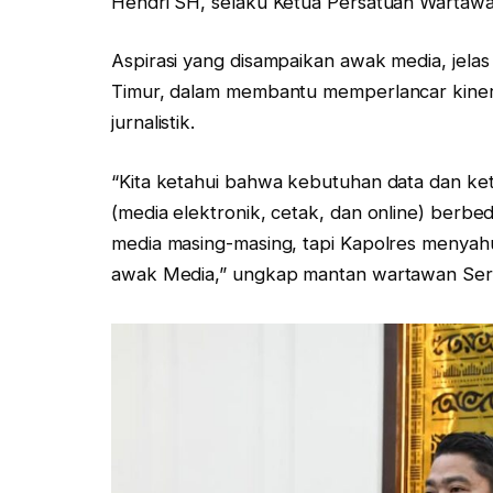
Hendri SH, selaku Ketua Persatuan Wartaw
Aspirasi yang disampaikan awak media, jela
Timur, dalam membantu memperlancar kiner
jurnalistik.
“Kita ketahui bahwa kebutuhan data dan ket
(media elektronik, cetak, dan online) berb
media masing-masing, tapi Kapolres menyah
awak Media,” ungkap mantan wartawan Seram