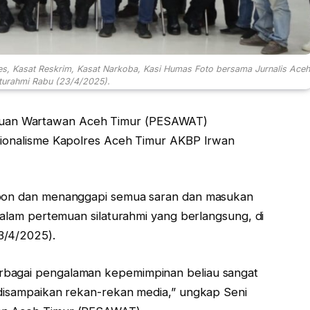
es, Kasat Reskrim, Kasat Narkoba, Kasi Humas Foto bersama Jurnalis Aceh
aturahmi Rabu (23/4/2025).
uan Wartawan Aceh Timur (PESAWAT)
esionalisme Kapolres Aceh Timur AKBP Irwan
espon dan menanggapi semua saran dan masukan
 dalam pertemuan silaturahmi yang berlangsung, di
3/4/2025).
rbagai pengalaman kepemimpinan beliau sangat
 disampaikan rekan-rekan media,” ungkap Seni