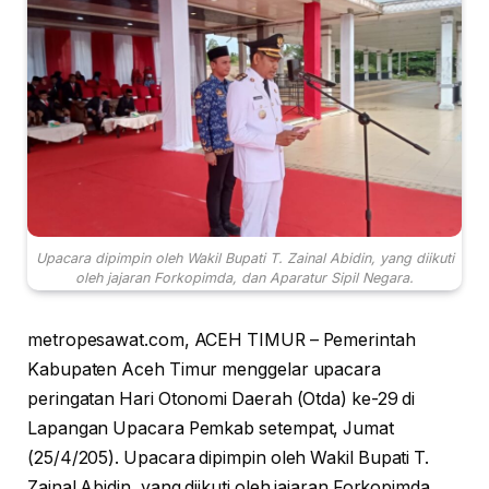
Upacara dipimpin oleh Wakil Bupati T. Zainal Abidin, yang diikuti
oleh jajaran Forkopimda, dan Aparatur Sipil Negara.
metropesawat.com, ACEH TIMUR – Pemerintah
Kabupaten Aceh Timur menggelar upacara
peringatan Hari Otonomi Daerah (Otda) ke-29 di
Lapangan Upacara Pemkab setempat, Jumat
(25/4/205). Upacara dipimpin oleh Wakil Bupati T.
Zainal Abidin, yang diikuti oleh jajaran Forkopimda,