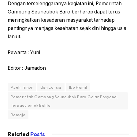
Dengan terselenggaranya kegiatan ini, Pemerintah
Gampong Seuneubok Baro berharap dapat terus
meningkatkan kesadaran masyarakat terhadap
pentingnya menjaga kesehatan sejak dini hingga usia
lanjut.
Pewarta : Yuni
Editor : Jamadon
Aceh Timur
dan Lansia
Ibu Hamil
Pemerintah Gampong Seuneubok Baro Gelar Posyandu
Terpadu untuk Balita
Remaja
Related
Posts