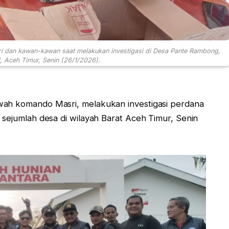
ri dan kawan-kawan saat melakukan investigasi di Desa Pante Rambong,
, Aceh Timur, Senin (26/1/2026).
wah komando Masri, melakukan investigasi perdana
 sejumlah desa di wilayah Barat Aceh Timur, Senin