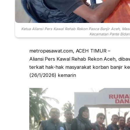
Ketua Aliansi Pers Kawal Rehab Rekon Pasca Banjir Aceh, Mas
Kecamatan Pante Bidari
metropesawat.com, ACEH TIMUR –
Aliansi Pers Kawal Rehab Rekon Aceh, diba
terkait hak-hak masyarakat korban banjir ke
(26/1/2026) kemarin