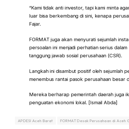
“Kami tidak anti investor, tapi kami minta ag
luar bisa berkembang di sini, kenapa perusa
Fajar.
FORMAT juga akan menyurati sejumlah inst
persoalan ini menjadi perhatian serius dala
tanggung jawab sosial perusahaan (CSR).
Langkah ini disambut positif oleh sejumlah p
menembus rantai pasok perusahaan besar d
Mereka berharap pemerintah daerah juga i
penguatan ekonomi lokal. [Ismail Abda]
APDESI Aceh Barat
FORMAT Desak Perusahaan di Aceh G