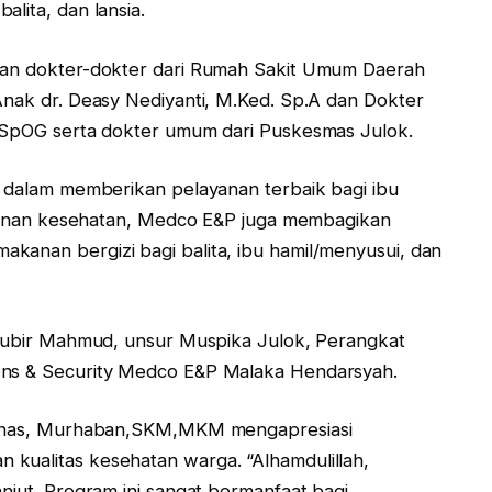
lita, dan lansia.
tkan dokter-dokter dari Rumah Sakit Umum Daerah
Anak dr. Deasy Nediyanti, M.Ked. Sp.A dan Dokter
, SpOG serta dokter umum dari Puskesmas Julok.
i dalam memberikan pelayanan terbaik bagi ibu
 layanan kesehatan, Medco E&P juga membagikan
kanan bergizi bagi balita, ibu hamil/menyusui, dan
. Zubir Mahmud, unsur Muspika Julok, Perangkat
ons & Security Medco E&P Malaka Hendarsyah.
 dinas, Murhaban,SKM,MKM mengapresiasi
kualitas kesehatan warga. “Alhamdulillah,
anjut. Program ini sangat bermanfaat bagi