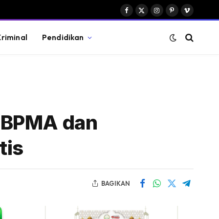
Facebook
X
Instagram
Pinterest
Vimeo
(Twitter)
riminal
Pendidikan
t BPMA dan
tis
BAGIKAN