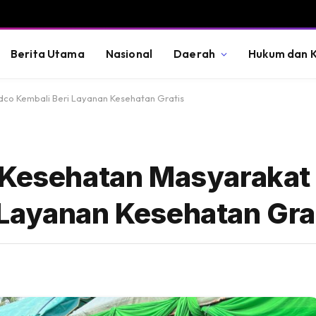
Berita Utama
Nasional
Daerah
Hukum dan K
co Kembali Beri Layanan Kesehatan Gratis
s Kesehatan Masyaraka
Layanan Kesehatan Gra