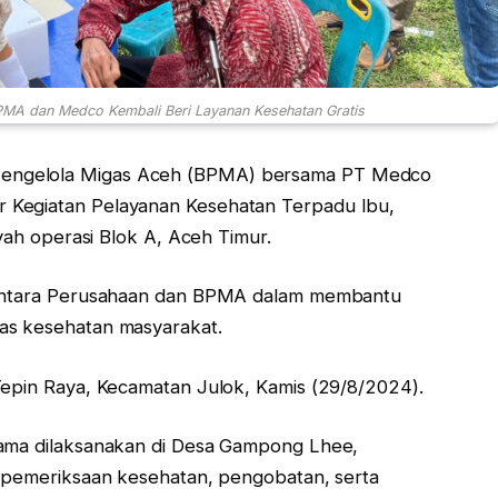
PMA dan Medco Kembali Beri Layanan Kesehatan Gratis
engelola Migas Aceh (BPMA) bersama PT Medco
 Kegiatan Pelayanan Kesehatan Terpadu Ibu,
ayah operasi Blok A, Aceh Timur.
a antara Perusahaan dan BPMA dalam membantu
as kesehatan masyarakat.
Tepin Raya, Kecamatan Julok, Kamis (29/8/2024).
sama dilaksanakan di Desa Gampong Lhee,
i pemeriksaan kesehatan, pengobatan, serta