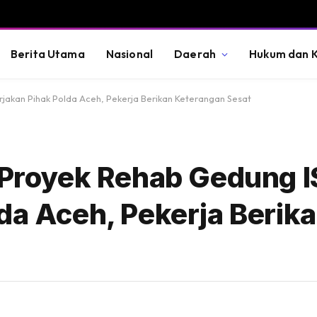
Berita Utama
Nasional
Daerah
Hukum dan K
rjakan Pihak Polda Aceh, Pekerja Berikan Keterangan Sesat
, Proyek Rehab Gedung 
da Aceh, Pekerja Berik