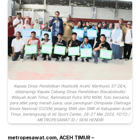
Kepala Dinas Pendidikan (Kadisdik Aceh) Marthunis ST DEA,
didampingi Kepala Cabang Dinas Pendidikan (Kacabdisdik)
Wilayah Aceh Timur, Rahmatsah Putra SPd MSM, foto bersama
para atlet yang meraih juara, usai penutupan Olimpiade Olahraga
Siswa Nasional (O2SN) jenjang SMA dan SMK di Kabupaten Aceh
Timur, berlangsung di Idi Sport Center, 26-27 Mei 2025. FOTO /
METROPESAWAT.ID / SENI HENDRI
metropesawat.com, ACEH TIMUR –