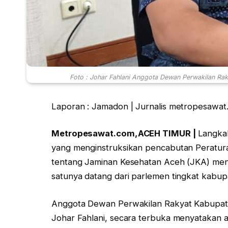
Foto : Johar Fahlani Anggota Dewan Perwakilan Rak
Laporan : Jamadon | Jurnalis metropesawat
Metropesawat.com,ACEH TIMUR |
Langka
yang menginstruksikan pencabutan Peratu
tentang Jaminan Kesehatan Aceh (JKA) mend
satunya datang dari parlemen tingkat kabupa
Anggota Dewan Perwakilan Rakyat Kabupate
Johar Fahlani, secara terbuka menyatakan a