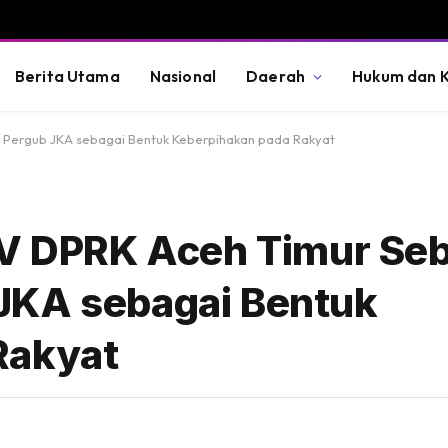
Berita Utama
Nasional
Daerah
Hukum dan K
n Pergub JKA sebagai Bentuk Keberpihakan pada Rakyat
IV DPRK Aceh Timur Se
JKA sebagai Bentuk
Rakyat