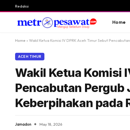
Redaksi
Home
Home
»
Wakil Ketua Komisi IV DPRK Aceh Timur Sebut Pencabuta
ACEH TIMUR
Wakil Ketua Komisi 
Pencabutan Pergub 
Keberpihakan pada 
Jamadon
May 18, 2026