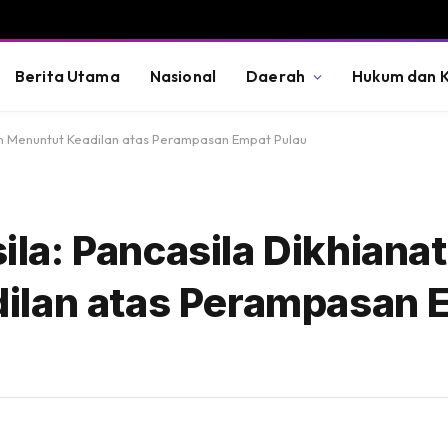
Berita Utama
Nasional
Daerah
Hukum dan K
eh Menuntut Keadilan atas Perampasan Empat Pulau
a: Pancasila Dikhianat
ilan atas Perampasan 