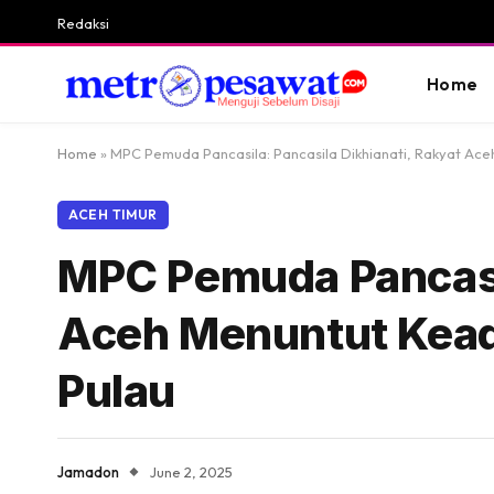
Redaksi
Home
Home
»
MPC Pemuda Pancasila: Pancasila Dikhianati, Rakyat Ac
ACEH TIMUR
MPC Pemuda Pancasil
Aceh Menuntut Kead
Pulau
Jamadon
June 2, 2025