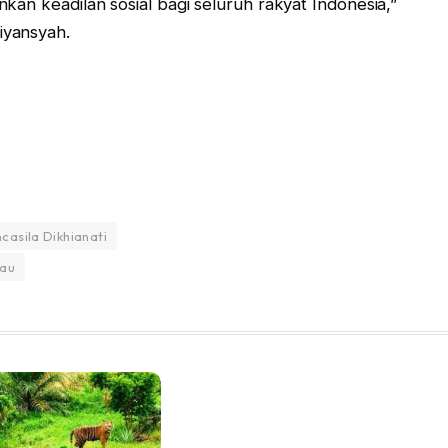
kan keadilan sosial bagi seluruh rakyat Indonesia,”
iyansyah.
asila Dikhianati
lau