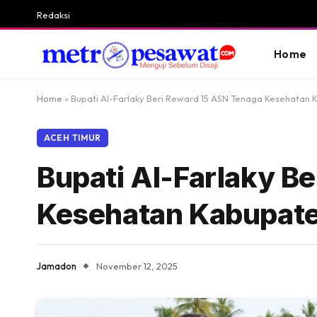
Redaksi
Home
Home
»
Bupati Al-Farlaky Beri Reward 15 ASN Tenaga Kesehatan
ACEH TIMUR
Bupati Al-Farlaky B
Kesehatan Kabupate
Jamadon
November 12, 2025