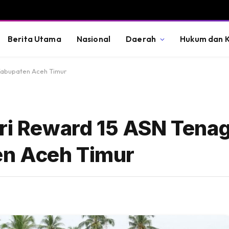
Berita Utama
Nasional
Daerah
Hukum dan K
 Kabupaten Aceh Timur
eri Reward 15 ASN Tena
n Aceh Timur