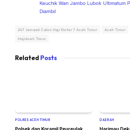
Keuchik Wan Jambo Lubok Ultimatum Pe
Diambil
247 Jemaah Calon Haji Kloter 7 Aceh Timur
Aceh Timur
HajiAceh Timur
Related
Posts
POLRES ACEH TIMUR
DAERAH
Polsek dan Koramil Peureulak
Harimau Dek