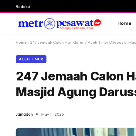
Redaksi
Home
Home
»
247 Jemaah Calon Haji Kloter 7 Aceh Timur Dilepas di Mas
ACEH TIMUR
247 Jemaah Calon Haj
Masjid Agung Daruss
Jamadon
May 11, 2026