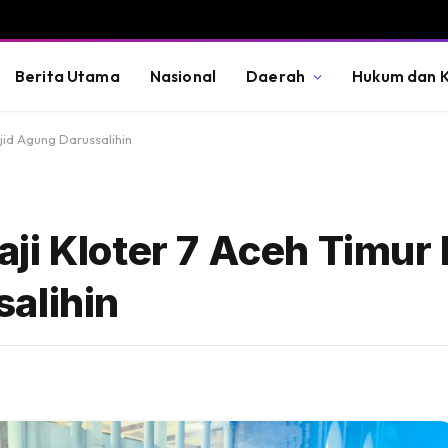
Berita Utama
Nasional
Daerah
Hukum dan K
jid Agung Darussalihin
i Kloter 7 Aceh Timur 
alihin