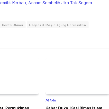
milik Kerbau, Ancam Sembelih Jika Tak Segera
Berita Utama
Dilepas di Masjid Agung Darussalihin
AGAMA
ati Permukiman,
Kabar Duka, Kasi Bimas Islam